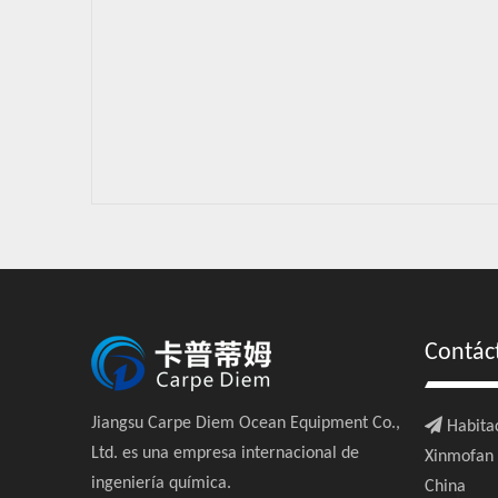
Contác
Jiangsu Carpe Diem Ocean Equipment Co.,

Habitac
Ltd. es una empresa internacional de
Xinmofan R
ingeniería química.
China