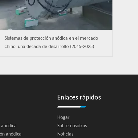
Sistemas de protección anódica en el mercado
chino: una década de desarrollo (2015-2025)
Enlaces rápidos
Hogar
n anódica
Sobre nosotros
ión anódica
Noticias