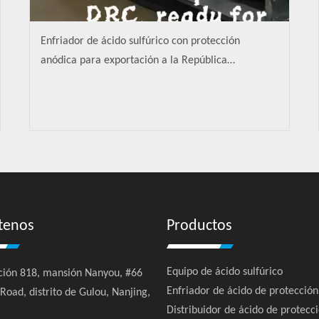
Enfriador de ácido sulfúrico con protección
anódica para exportación a la República
Democrática del Congo (RDC)
tenos
Productos
Equipo de ácido sulfúrico
ión 818, mansión Nanyou, #66
Enfriador de ácido de protecció
oad, distrito de Gulou, Nanjing,
Distribuidor de ácido de protecc