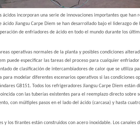
 ácidos incorporan una serie de innovaciones importantes que han re
 de ácido Jiangsu Carpe Diem se han desarrollado bajo el liderazgo de
operación de enfriadores de ácido en todo el mundo durante los últim
areas operativas normales de la planta y posibles condiciones alter
em puede especificar las tareas del proceso para cualquier enfriador 
ado de clasificación de intercambiadores de calor que se utiliza p
a para modelar diferentes escenarios operativos si las condiciones o
stándares GB151. Todos los refrigeradores Jiangsu Carpe Diem están d
ncida con las tuberías existentes para el reemplazo directo sobre so
to, con múltiples pasos en el lado del ácido (carcasa) y hasta cuatro
ores y los tirantes están construidos con acero inoxidable. Los canale