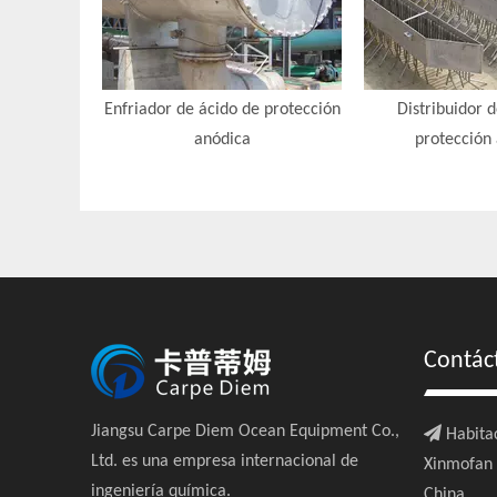
Enfriador de ácido de protección
Distribuidor 
anódica
protección
Contác
Jiangsu Carpe Diem Ocean Equipment Co.,

Habitac
Ltd. es una empresa internacional de
Xinmofan R
ingeniería química.
China