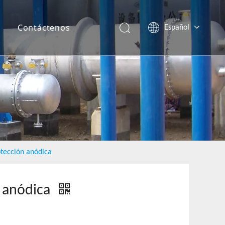
r
Contáctenos
Español
English
otección anódica
n anódica