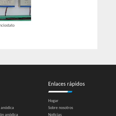
nciostato
Enlaces rápidos
Hogar
n anódica
Sobre nosotros
ión anódica
Noticias