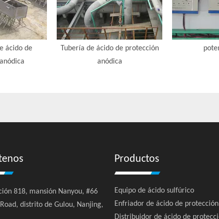
de ácido de
Tubería de ácido de protección
pote
 anódica
anódica
tenos
Productos
Equipo de ácido sulfúrico
ión 818, mansión Nanyou, #66
Enfriador de ácido de protecció
oad, distrito de Gulou, Nanjing,
Distribuidor de ácido de protecc