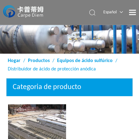
Español
English
Hogar
/
Productos
/
Equipos de ácido sulfúrico
/
Distribuidor de ácido de protección anódica
Categoria de producto