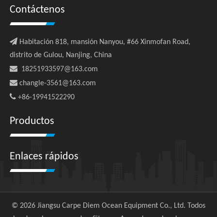
Contáctenos

Habitación 818, mansión Nanyou, #66 Xinmofan Road,
distrito de Gulou, Nanjing, China

18251933597@163.com

changle-3561@163.com

+86-19941522290
Productos
Enlaces rápidos
©
2026
Jiangsu Carpe Diem Ocean Equipment Co., Ltd. Todos