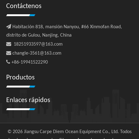
Contáctenos

Habitación 818, mansión Nanyou, #66 Xinmofan Road,
distrito de Gulou, Nanjing, China

18251933597@163.com

changle-3561@163.com

+86-19941522290
Productos
Enlaces rápidos
©
2026
Jiangsu Carpe Diem Ocean Equipment Co., Ltd. Todos