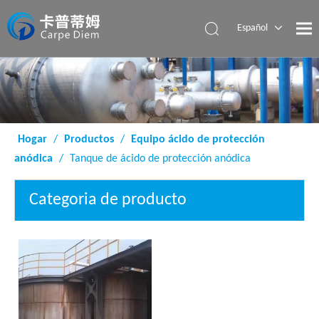
Español
English
Hogar
/
Productos
/
Equipo ácido de protección
anódica
/
Tanque de ácido de protección anódica
Categoria de producto